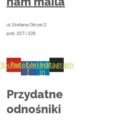
nam maila
ul. Stefana Okrzei 2
pok. 227 i 228
+48 502 770 168
Youtube
Facebook-
Linkedin-
Instagram
f
in
Przydatne
odnośniki