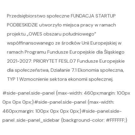
Przedsiębiorstwo społeczne FUNDACJA STARTUP
PODBESKIDZIE utworzyło miejsca pracy w ramach
projektu „OWES obszaru południowego”
współfinansowanego ze środków Unii Europejskiej w
ramach Programu Fundusze Europejskie dla Śląskiego
2021-2027: PRIORYTET FESL.07 Fundusze Europejskie
dla społeczeństwa, Działanie 7.1 Ekonomia społeczna,
TYP 1 Wzmocnienie sektora ekonomii społecznej.
#side-panel.side-panel {max-width: 460px;margin: 100px
0px 0px 0px;}#side-panel.side-panel {max-width:
460px;margin: 100px 0px 0px 0px;}#side-panel.side-
panel .side-panel_sidebar {background-color: #FFFFFF;}